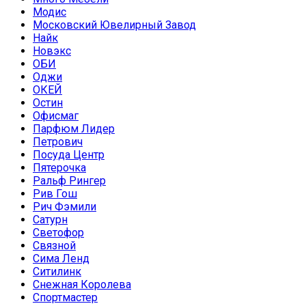
Модис
Московский Ювелирный Завод
Найк
Новэкс
ОБИ
Оджи
ОКЕЙ
Остин
Офисмаг
Парфюм Лидер
Петрович
Посуда Центр
Пятерочка
Ральф Рингер
Рив Гош
Рич Фэмили
Сатурн
Светофор
Связной
Сима Ленд
Ситилинк
Снежная Королева
Спортмастер