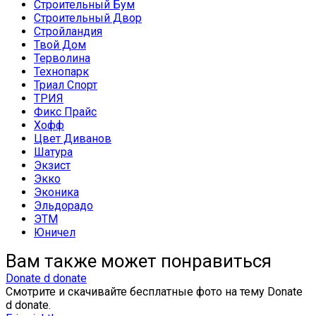
Строительный Бум
Строительный Двор
Стройландия
Твой Дом
Терволина
Технопарк
Триал Спорт
ТРИЯ
Фикс Прайс
Хофф
Цвет Диванов
Шатура
Экзист
Экко
Эконика
Эльдорадо
ЭТМ
Юничел
Вам также может понравиться
Donate d donate
Смотрите и скачивайте бесплатные фото на тему Donate
d donate.