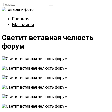
Перейти
Search
к
for:
содержанию
Главная
Магазины
Светит вставная челюсть
форум