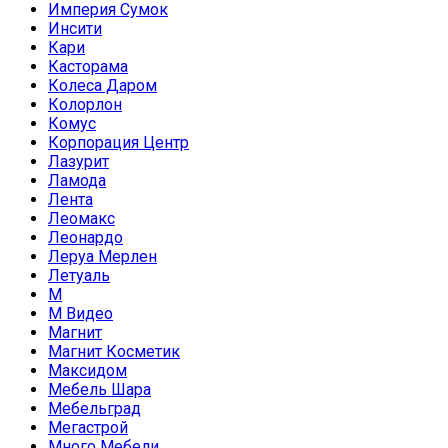
Империя Сумок
Инсити
Кари
Касторама
Колеса Даром
Колорлон
Комус
Корпорация Центр
Лазурит
Ламода
Лента
Леомакс
Леонардо
Леруа Мерлен
Летуаль
М
М Видео
Магнит
Магнит Косметик
Максидом
Мебель Шара
Мебельград
Мегастрой
Много Мебели