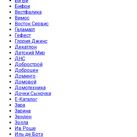
Би Би
Бифри
Вестфалика
Вимос
Восток Сервис
Галамарт
Гефест
Глория Джинс
Декатлон
Детский Мир
ДНС
Добрострой
Доброцен
Доминго
Домовой
Домотехника
Дочки Сыночки
Е-Каталог
Зара
Зарина
Зенден
Золла
Ив Роше
Иль де Ботэ