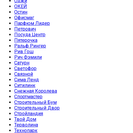
Оджи
ОКЕЙ
Остин
Офисмаг
Парфюм Лидер
Петрович
Посуда Центр
Пятерочка
Ральф Рингер
Рив Гош
Рич Фэмили
Сатурн
Светофор
Связной
Сима Ленд
Ситилинк
Снежная Королева
Спортмастер
Строительный Бум
Строительный Двор
Стройландия
Твой Дом
Терволина
Технопарк