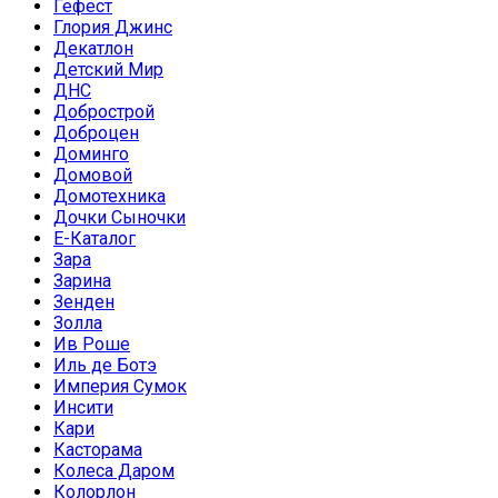
Гефест
Глория Джинс
Декатлон
Детский Мир
ДНС
Добрострой
Доброцен
Доминго
Домовой
Домотехника
Дочки Сыночки
Е-Каталог
Зара
Зарина
Зенден
Золла
Ив Роше
Иль де Ботэ
Империя Сумок
Инсити
Кари
Касторама
Колеса Даром
Колорлон