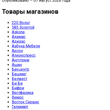
Опубликовано — 07 Август 2026 года
Товары магазинов
220 Вольт
585 Золотой
Askona
Адамас
Адидас
Азбука Мебели
Аксон
Алиэкспресс
Ангстрем
Ашан
Бауцентр
Башмаг
Белвест
Би Би
Бифри
Вестфалика
Вимос
Восток Сервис
Галамарт