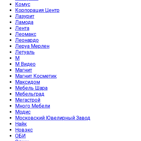
Комус
Корпорация Центр
Лазурит
Ламода
Лента
Леомакс
Леонардо
Леруа Мерлен
Летуаль
М
М Видео
Магнит
Магнит Косметик
Максидом
Мебель Шара
Мебельград
Мегастрой
Много Мебели
Модис
Московский Ювелирный Завод
Найк
Новэкс
ОБИ