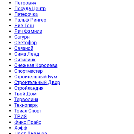
Петрович
Посуда Центр
Пятерочка
Ральф Рингер
Рив Гош
Рич Фэмили
Сатурн
Светофор
Связной
Сима Ленд
Ситилинк
Снежная Королева
Спортмастер
Строительный Бум
Строительный Двор
Стройландия
Твой Дом
Терволина
Технопарк
Триал Спорт
ТРИЯ
Фикс Прайс
Хофф
Цвет Диванов