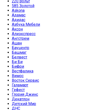
220 Вольт
585 Золотой
Askona
Адамас
Адидас
Азбука Мебели
Аксон
Алиэкспресс
Ангстрем
Ашан
Бауцентр
Башмаг
Белвест
Би Би
Бифри
Вестфалика
Вимос
Восток Сервис
Галамарт
Гефест
Глория Джинс
Декатлон
Детский Мир
ДНС