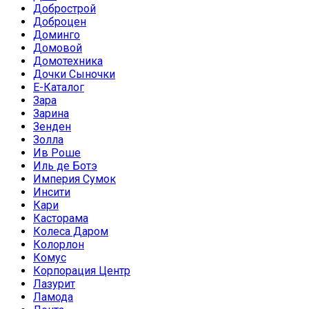
Добрострой
Доброцен
Доминго
Домовой
Домотехника
Дочки Сыночки
Е-Каталог
Зара
Зарина
Зенден
Золла
Ив Роше
Иль де Ботэ
Империя Сумок
Инсити
Кари
Касторама
Колеса Даром
Колорлон
Комус
Корпорация Центр
Лазурит
Ламода