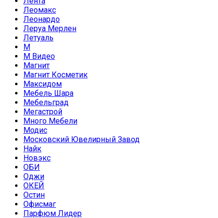
Лента
Леомакс
Леонардо
Леруа Мерлен
Летуаль
М
М Видео
Магнит
Магнит Косметик
Максидом
Мебель Шара
Мебельград
Мегастрой
Много Мебели
Модис
Московский Ювелирный Завод
Найк
Новэкс
ОБИ
Оджи
ОКЕЙ
Остин
Офисмаг
Парфюм Лидер