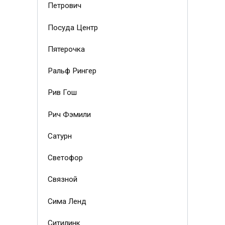
Петрович
Посуда Центр
Пятерочка
Ральф Рингер
Рив Гош
Рич Фэмили
Сатурн
Светофор
Связной
Сима Ленд
Ситилинк