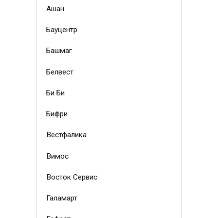
Ашан
Бауцентр
Башмаг
Белвест
Би Би
Бифри
Вестфалика
Вимос
Восток Сервис
Галамарт