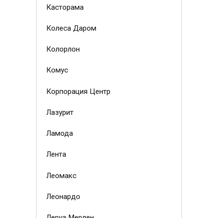
Касторама
Колеса Даром
Колорлон
Комус
Корпорация Центр
Лазурит
Ламода
Лента
Леомакс
Леонардо
Леруа Мерлен