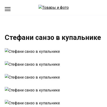
Перейти
к
содержанию
Стефани санзо в купальнике