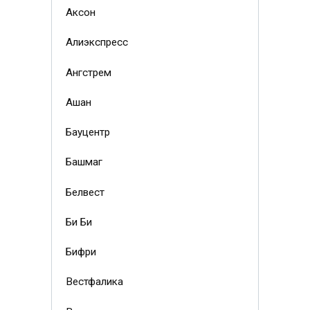
Аксон
Алиэкспресс
Ангстрем
Ашан
Бауцентр
Башмаг
Белвест
Би Би
Бифри
Вестфалика