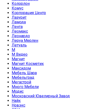
Колорлон
Комус
Корпорация Центр
Лазурит
Ламода
Лента
Леомакс
Леонардо
Леруа Мерлен
Летуаль
М
М Видео
Магнит
Магнит Косметик
Максидом
Мебель Шара
Мебельград
Мегастрой
Много Мебели
Модис
Московский Ювелирный Завод
Найк
Новэкс