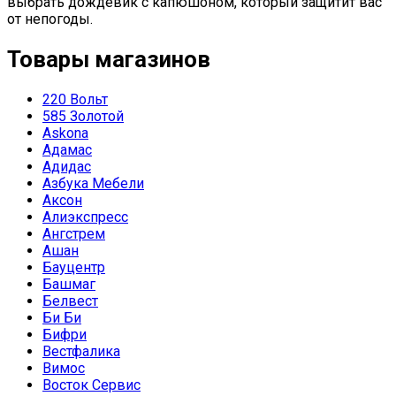
выбрать дождевик с капюшоном, который защитит вас
от непогоды.
Товары магазинов
220 Вольт
585 Золотой
Askona
Адамас
Адидас
Азбука Мебели
Аксон
Алиэкспресс
Ангстрем
Ашан
Бауцентр
Башмаг
Белвест
Би Би
Бифри
Вестфалика
Вимос
Восток Сервис