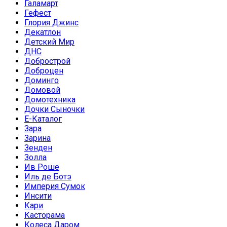
Галамарт
Гефест
Глория Джинс
Декатлон
Детский Мир
ДНС
Добрострой
Доброцен
Доминго
Домовой
Домотехника
Дочки Сыночки
Е-Каталог
Зара
Зарина
Зенден
Золла
Ив Роше
Иль де Ботэ
Империя Сумок
Инсити
Кари
Касторама
Колеса Даром