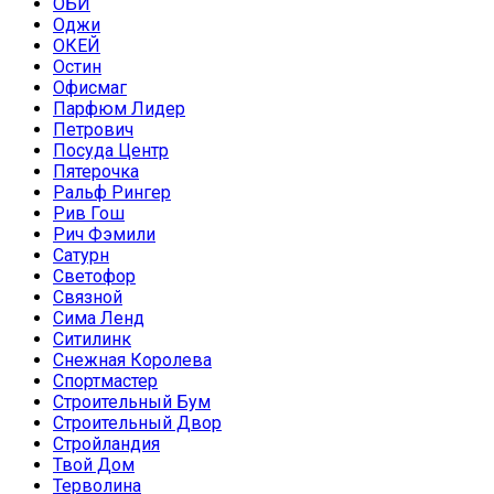
ОБИ
Оджи
ОКЕЙ
Остин
Офисмаг
Парфюм Лидер
Петрович
Посуда Центр
Пятерочка
Ральф Рингер
Рив Гош
Рич Фэмили
Сатурн
Светофор
Связной
Сима Ленд
Ситилинк
Снежная Королева
Спортмастер
Строительный Бум
Строительный Двор
Стройландия
Твой Дом
Терволина