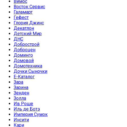
Вимос
Восток Сервис
Галамарт
Гефест
Глория Джинс
Декатлон
Детский Мир
ДНС
Добрострой
Доброцен
Доминго
Домовой
Домотехника
Дочки Сыночки
Е-Каталог
Зара
Зарина
Зенден
Золла
Ив Роше
Иль де Ботэ
Империя Сумок
Инсити
Кари