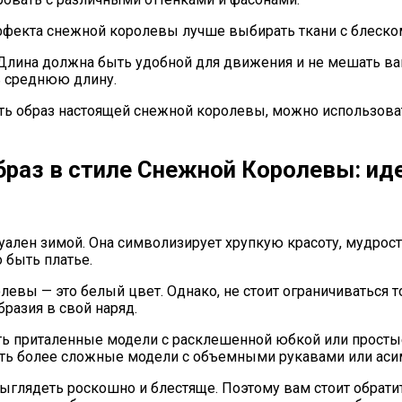
фекта снежной королевы лучше выбирать ткани с блеском 
 Длина должна быть удобной для движения и не мешать вам
ь среднюю длину.
ать образ настоящей снежной королевы, можно использова
образ в стиле Снежной Королевы: ид
уален зимой. Она символизирует хрупкую красоту, мудрость
 быть платье.
евы — это белый цвет. Однако, не стоит ограничиваться т
бразия в свой наряд.
ть приталенные модели с расклешенной юбкой или простые
ать более сложные модели с объемными рукавами или ас
ыглядеть роскошно и блестяще. Поэтому вам стоит обратит