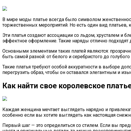
В мире моды платье всегда было символом женственност
торжественных мероприятий. Но есть один вид платьев,
Эти платья создают ассоциации со льдом, хрусталем и б
эффектное оформление. Такие наряды отлично подходят д
Основными элементами таких платей являются: прозрачн
быть самой разной: от белого и серебристого до голубого
Такие платья требуют особой аккуратности в выборе доп
перегрузить образ, чтобы он оставался элегантным и из
Как найти свое королевское платье
Каждая женщина мечтает выглядеть нарядно и привлекат
особенно если вы хотите выглядеть как настоящая снежн
Первый шаг — это определиться со стилем. Если вы пре
цвета и оригинальные детали, то можно поэксперименти