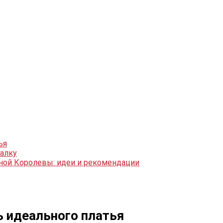
ья
палку
ежной Королевы: идеи и рекомендации
ь идеального платья