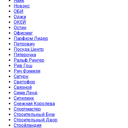
Найк
Новэкс
ОБИ
Оджи
ОКЕЙ
Остин
Офисмаг
Парфюм Лидер
Петрович
Посуда Центр
Пятерочка
Ральф Рингер
Рив Гош
Рич Фэмили
Сатурн
Светофор
Связной
Сима Ленд
Ситилинк
Снежная Королева
Спортмастер
Строительный Бум
Строительный Двор
Стройландия