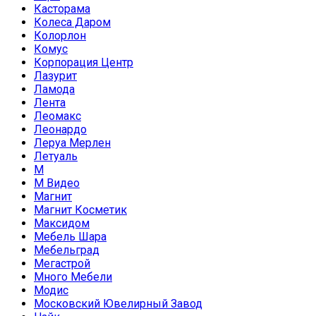
Касторама
Колеса Даром
Колорлон
Комус
Корпорация Центр
Лазурит
Ламода
Лента
Леомакс
Леонардо
Леруа Мерлен
Летуаль
М
М Видео
Магнит
Магнит Косметик
Максидом
Мебель Шара
Мебельград
Мегастрой
Много Мебели
Модис
Московский Ювелирный Завод