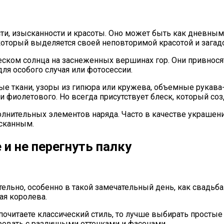
и, изысканности и красоты. Оно может быть как дневным 
 который выделяется своей неповторимой красотой и зага
леском солнца на заснеженных вершинах гор. Они привнося
ля особого случая или фотосессии.
ые ткани, узоры из гипюра или кружева, объемные рукав
 и фиолетового. Но всегда присутствует блеск, который со
олнительных элементов наряда. Часто в качестве украшени
ысканным.
 и не перегнуть палку
ельно, особенно в такой замечательный день, как свадьб
ая королева.
дпочитаете классический стиль, то лучше выбирать прост
ровать с различными оттенками и фасонами.