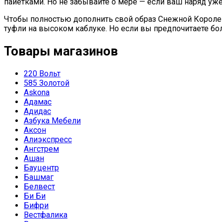
пайетками. Но не забывайте о мере — если ваш наряд уж
Чтобы полностью дополнить свой образ Снежной Короле
туфли на высоком каблуке. Но если вы предпочитаете б
Товары магазинов
220 Вольт
585 Золотой
Askona
Адамас
Адидас
Азбука Мебели
Аксон
Алиэкспресс
Ангстрем
Ашан
Бауцентр
Башмаг
Белвест
Би Би
Бифри
Вестфалика