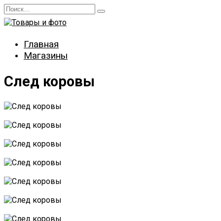
Перейти
Search
к
for:
содержанию
Главная
Магазины
След коровы