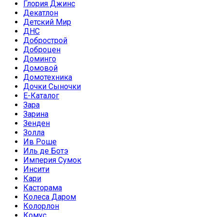
Глория Джинс
Декатлон
Детский Мир
ДНС
Добрострой
Доброцен
Доминго
Домовой
Домотехника
Дочки Сыночки
Е-Каталог
Зара
Зарина
Зенден
Золла
Ив Роше
Иль де Ботэ
Империя Сумок
Инсити
Кари
Касторама
Колеса Даром
Колорлон
Комус