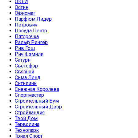
ОКЕЙ
Остин
Офисмаг
Парфюм Лидер
Петрович
Посуда Центр
Пятерочка
Ральф Рингер
Рив Гош
Рич Фэмили
Сатурн
Светофор
Связной
Сима Ленд
Ситилинк
Снежная Королева
Спортмастер
Строительный Бум
Строительный Двор
Стройландия
Твой Дом
Терволина
Технопарк
Триал Спорт