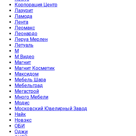
Корпорация Центр
Лазурит
Ламода
Лента
Леомакс
Леонардо
Леруа Мерлен
Летуаль
М
М Видео
Магнит
Магнит Косметик
Максидом
Мебель Шара
Мебельград
Мегастрой
Много Мебели
Модис
Московский Ювелирный Завод
Найк
Новэкс
ОБИ
Оджи