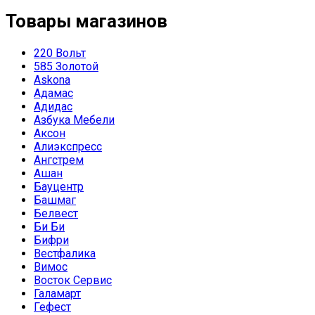
Товары магазинов
220 Вольт
585 Золотой
Askona
Адамас
Адидас
Азбука Мебели
Аксон
Алиэкспресс
Ангстрем
Ашан
Бауцентр
Башмаг
Белвест
Би Би
Бифри
Вестфалика
Вимос
Восток Сервис
Галамарт
Гефест