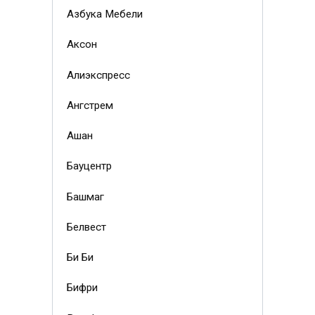
Азбука Мебели
Аксон
Алиэкспресс
Ангстрем
Ашан
Бауцентр
Башмаг
Белвест
Би Би
Бифри