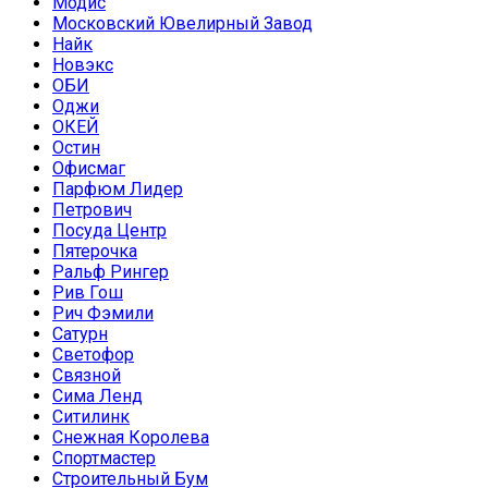
Модис
Московский Ювелирный Завод
Найк
Новэкс
ОБИ
Оджи
ОКЕЙ
Остин
Офисмаг
Парфюм Лидер
Петрович
Посуда Центр
Пятерочка
Ральф Рингер
Рив Гош
Рич Фэмили
Сатурн
Светофор
Связной
Сима Ленд
Ситилинк
Снежная Королева
Спортмастер
Строительный Бум