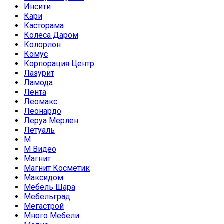
Инсити
Кари
Касторама
Колеса Даром
Колорлон
Комус
Корпорация Центр
Лазурит
Ламода
Лента
Леомакс
Леонардо
Леруа Мерлен
Летуаль
М
М Видео
Магнит
Магнит Косметик
Максидом
Мебель Шара
Мебельград
Мегастрой
Много Мебели