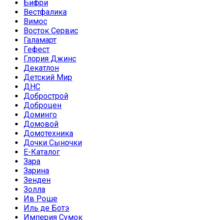
Бифри
Вестфалика
Вимос
Восток Сервис
Галамарт
Гефест
Глория Джинс
Декатлон
Детский Мир
ДНС
Добрострой
Доброцен
Доминго
Домовой
Домотехника
Дочки Сыночки
Е-Каталог
Зара
Зарина
Зенден
Золла
Ив Роше
Иль де Ботэ
Империя Сумок