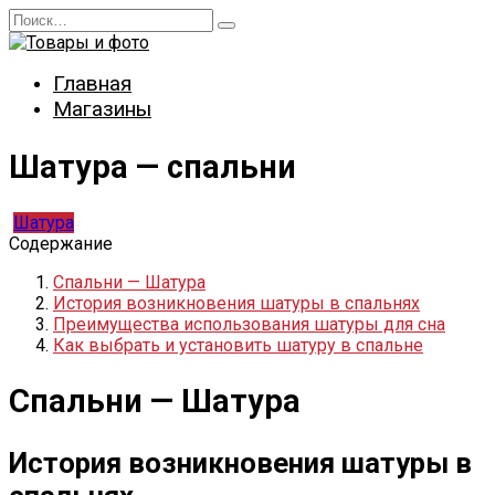
Перейти
Search
к
for:
содержанию
Главная
Магазины
Шатура — спальни
Шатура
Содержание
Спальни — Шатура
История возникновения шатуры в спальнях
Преимущества использования шатуры для сна
Как выбрать и установить шатуру в спальне
Спальни — Шатура
История возникновения шатуры в