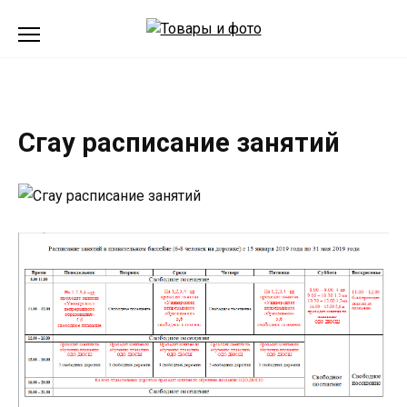
Перейти
к
содержанию
Сгау расписание занятий