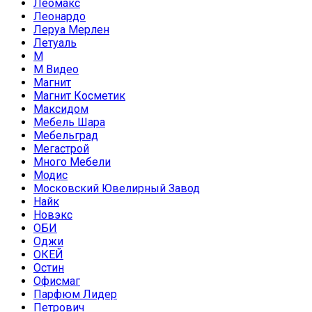
Леомакс
Леонардо
Леруа Мерлен
Летуаль
М
М Видео
Магнит
Магнит Косметик
Максидом
Мебель Шара
Мебельград
Мегастрой
Много Мебели
Модис
Московский Ювелирный Завод
Найк
Новэкс
ОБИ
Оджи
ОКЕЙ
Остин
Офисмаг
Парфюм Лидер
Петрович