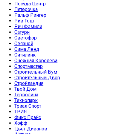
Посуда Центр
Пятерочка
Ральф Рингер
Рив Гош
Рич Фэмили
Сатурн
Светофор
Связной
Сима Ленд
Ситилинк
Снежная Королева
Спортмастер
Строительный Бум
Строительный Двор
Стройландия
Твой Дом
Терволина
Технопарк
Триал Спорт
ТРИЯ
Фикс Прайс
Хофф
Цвет Диванов