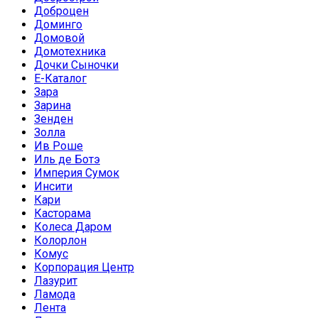
Доброцен
Доминго
Домовой
Домотехника
Дочки Сыночки
Е-Каталог
Зара
Зарина
Зенден
Золла
Ив Роше
Иль де Ботэ
Империя Сумок
Инсити
Кари
Касторама
Колеса Даром
Колорлон
Комус
Корпорация Центр
Лазурит
Ламода
Лента