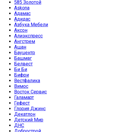
585 Золотой
Askona
Адамас
Адидас
Азбука Мебели
Аксон
Алиэкспресс
Ангстрем
Ашан
Бауцентр
Башмаг
Белвест
Би Би
Бифри
Вестфалика
Вимос
Восток Сервис
Галамарт
Гефест
Глория Джинс
Декатлон
Детский Мир
ДНС
Добрострой