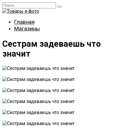
Перейти
Search
к
for:
содержанию
Главная
Магазины
Сестрам задеваешь что
значит