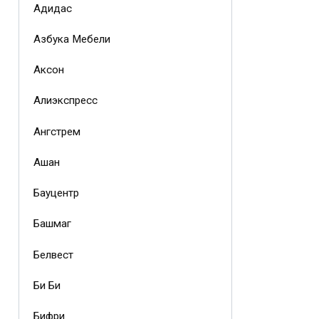
Адидас
Азбука Мебели
Аксон
Алиэкспресс
Ангстрем
Ашан
Бауцентр
Башмаг
Белвест
Би Би
Бифри