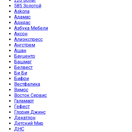
220 Вольт
585 Золотой
Askona
Адамас
Адидас
Азбука Мебели
Аксон
Алиэкспресс
Ангстрем
Ашан
Бауцентр
Башмаг
Белвест
Би Би
Бифри
Вестфалика
Вимос
Восток Сервис
Галамарт
Гефест
Глория Джинс
Декатлон
Детский Мир
ДНС