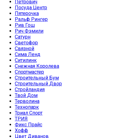
Петрович
Посуда Центр
Пятерочка
Ральф Рингер
Рив Гош
Рич Фэмили
Сатурн
Светофор
Связной
Сима Ленд
Ситилинк
Снежная Королева
Спортмастер
Строительный Бум
Строительный Двор
Стройландия
Твой Дом
Терволина
Технопарк
Триал Спорт
ТРИЯ
Фикс Прайс
Хофф
Цвет Диванов