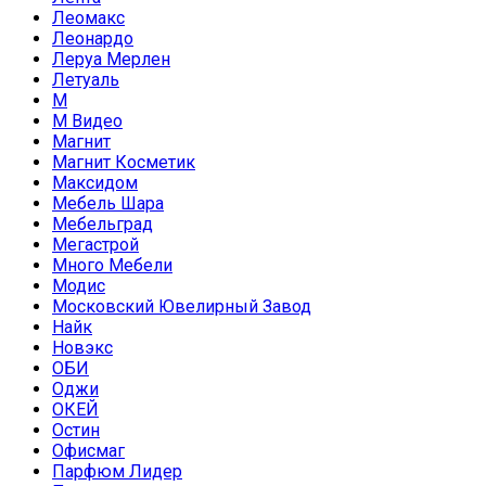
Леомакс
Леонардо
Леруа Мерлен
Летуаль
М
М Видео
Магнит
Магнит Косметик
Максидом
Мебель Шара
Мебельград
Мегастрой
Много Мебели
Модис
Московский Ювелирный Завод
Найк
Новэкс
ОБИ
Оджи
ОКЕЙ
Остин
Офисмаг
Парфюм Лидер