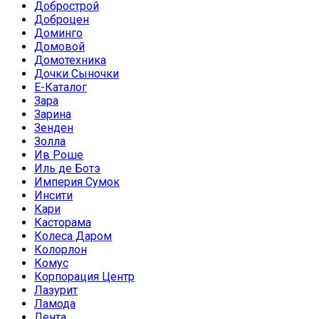
Добрострой
Доброцен
Доминго
Домовой
Домотехника
Дочки Сыночки
Е-Каталог
Зара
Зарина
Зенден
Золла
Ив Роше
Иль де Ботэ
Империя Сумок
Инсити
Кари
Касторама
Колеса Даром
Колорлон
Комус
Корпорация Центр
Лазурит
Ламода
Лента