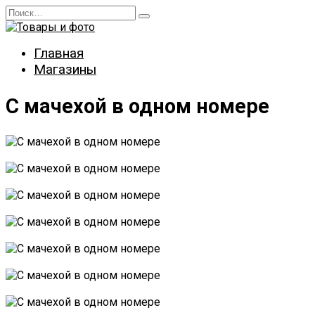
Перейти
Search
к
for:
содержанию
Главная
Магазины
С мачехой в одном номере