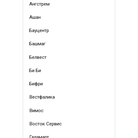
Ангстрем
Ашан
Бауцентр
Башмаг
Белвест
Би Би
Бифри
Вестфалика
Вимос
Восток Сервис
Галамарт