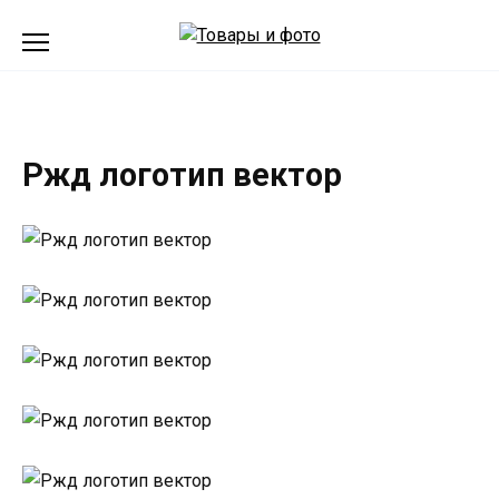
Перейти
к
содержанию
Ржд логотип вектор