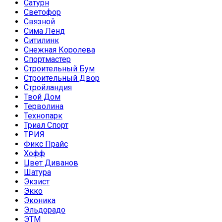
Сатурн
Светофор
Связной
Сима Ленд
Ситилинк
Снежная Королева
Спортмастер
Строительный Бум
Строительный Двор
Стройландия
Твой Дом
Терволина
Технопарк
Триал Спорт
ТРИЯ
Фикс Прайс
Хофф
Цвет Диванов
Шатура
Экзист
Экко
Эконика
Эльдорадо
ЭТМ