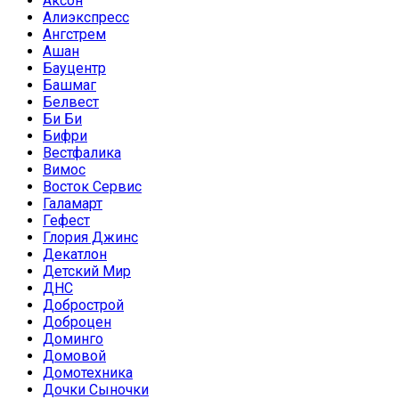
Аксон
Алиэкспресс
Ангстрем
Ашан
Бауцентр
Башмаг
Белвест
Би Би
Бифри
Вестфалика
Вимос
Восток Сервис
Галамарт
Гефест
Глория Джинс
Декатлон
Детский Мир
ДНС
Добрострой
Доброцен
Доминго
Домовой
Домотехника
Дочки Сыночки