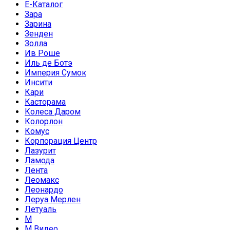
Е-Каталог
Зара
Зарина
Зенден
Золла
Ив Роше
Иль де Ботэ
Империя Сумок
Инсити
Кари
Касторама
Колеса Даром
Колорлон
Комус
Корпорация Центр
Лазурит
Ламода
Лента
Леомакс
Леонардо
Леруа Мерлен
Летуаль
М
М Видео