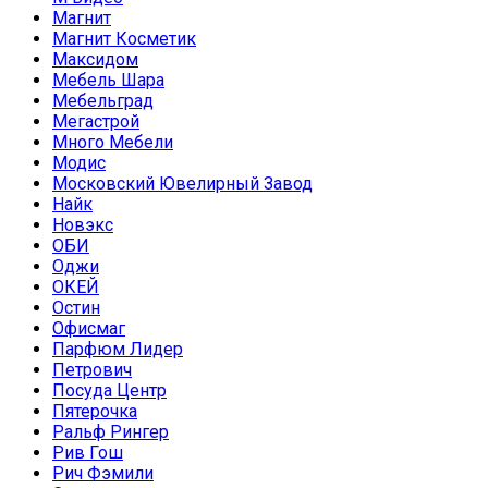
Магнит
Магнит Косметик
Максидом
Мебель Шара
Мебельград
Мегастрой
Много Мебели
Модис
Московский Ювелирный Завод
Найк
Новэкс
ОБИ
Оджи
ОКЕЙ
Остин
Офисмаг
Парфюм Лидер
Петрович
Посуда Центр
Пятерочка
Ральф Рингер
Рив Гош
Рич Фэмили