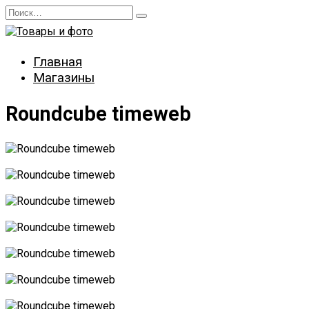
Перейти
Search
к
for:
содержанию
Главная
Магазины
Roundcube timeweb