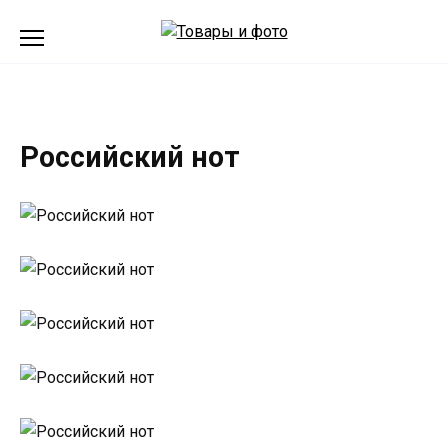
Перейти
к
содержанию
Российский нот