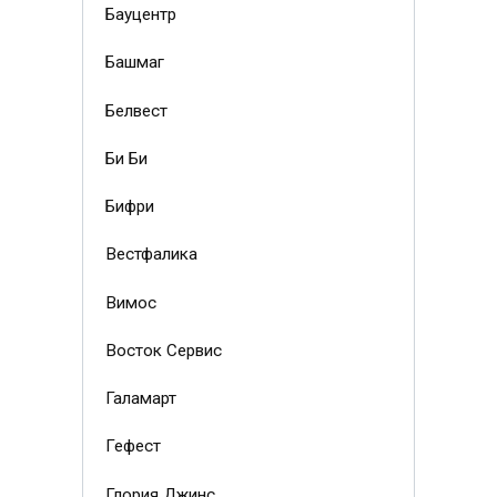
Бауцентр
Башмаг
Белвест
Би Би
Бифри
Вестфалика
Вимос
Восток Сервис
Галамарт
Гефест
Глория Джинс