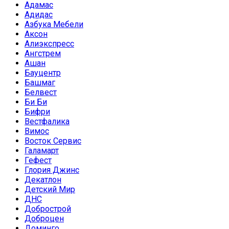
Адамас
Адидас
Азбука Мебели
Аксон
Алиэкспресс
Ангстрем
Ашан
Бауцентр
Башмаг
Белвест
Би Би
Бифри
Вестфалика
Вимос
Восток Сервис
Галамарт
Гефест
Глория Джинс
Декатлон
Детский Мир
ДНС
Добрострой
Доброцен
Доминго