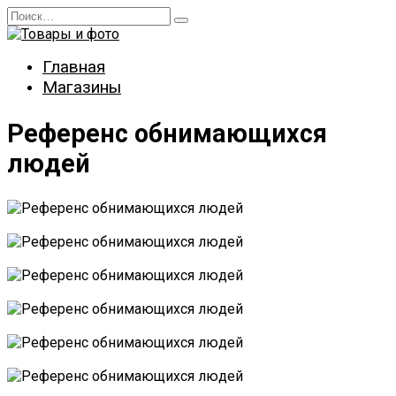
Перейти
Search
к
for:
содержанию
Главная
Магазины
Референс обнимающихся
людей