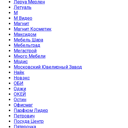
Леруа Мерлен
Летуаль
М
М Видео
Магнит
Магнит Косметик
Максидом
Мебель Шара
Мебельград
Мегастрой
Много Мебели
Модис
Московский Ювелирный Завод
Найк
Новэкс
ОБИ
Оджи
ОКЕЙ
Остин
Офисмаг
Парфюм Лидер
Петрович
Посуда Центр
Пятерочка