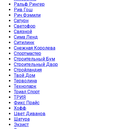
Ральф Рингер
Рив Гош
Рич Фэмили
Сатурн
Светофор
Связной
Сима Ленд
Ситилинк
Снежная Королева
Спортмастер
Строительный Бум
Строительный Двор
Стройландия
Твой Дом
Терволина
Технопарк
Триал Спорт
ТРИЯ
Фикс Прайс
Хофф
Цвет Диванов
Шатура
Экзист