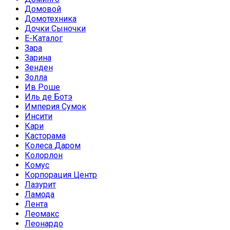
Домовой
Домотехника
Дочки Сыночки
Е-Каталог
Зара
Зарина
Зенден
Золла
Ив Роше
Иль де Ботэ
Империя Сумок
Инсити
Кари
Касторама
Колеса Даром
Колорлон
Комус
Корпорация Центр
Лазурит
Ламода
Лента
Леомакс
Леонардо