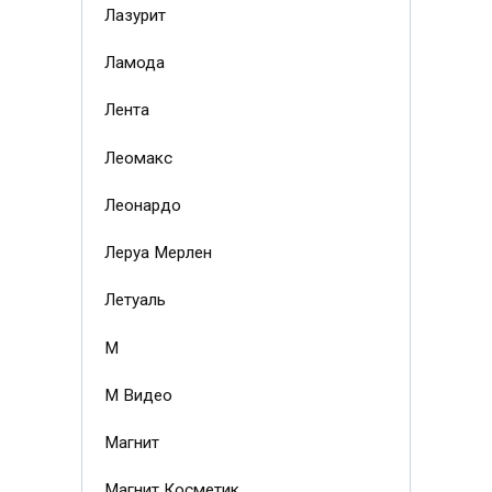
Лазурит
Ламода
Лента
Леомакс
Леонардо
Леруа Мерлен
Летуаль
М
М Видео
Магнит
Магнит Косметик