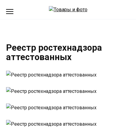
Перейти
к
содержанию
Реестр ростехнадзора
аттестованных