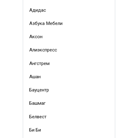
Адидас
Азбука Мебели
Аксон
Алиэкспресс
Ангстрем
Ашан
Бауцентр
Башмаг
Белвест
Би Би