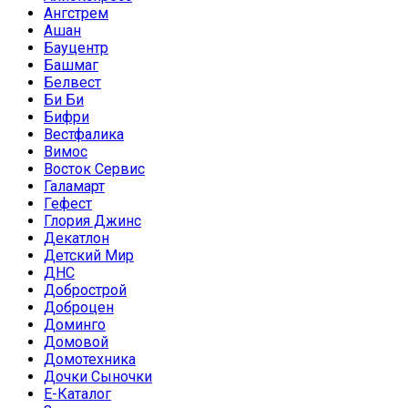
Ангстрем
Ашан
Бауцентр
Башмаг
Белвест
Би Би
Бифри
Вестфалика
Вимос
Восток Сервис
Галамарт
Гефест
Глория Джинс
Декатлон
Детский Мир
ДНС
Добрострой
Доброцен
Доминго
Домовой
Домотехника
Дочки Сыночки
Е-Каталог