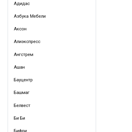
Адидас
Азбука Мебели
Аксон
Алиэкспресс
Ангстрем
Ашан
Бауцентр
Башмаг
Белвест
Би Би
Бифри