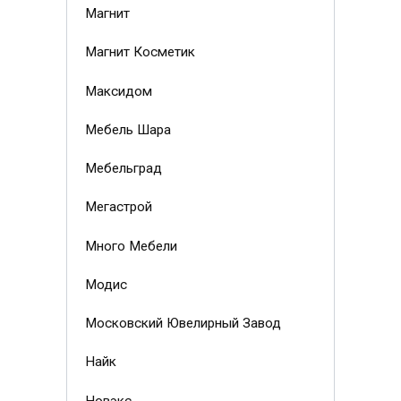
Магнит
Магнит Косметик
Максидом
Мебель Шара
Мебельград
Мегастрой
Много Мебели
Модис
Московский Ювелирный Завод
Найк
Новэкс