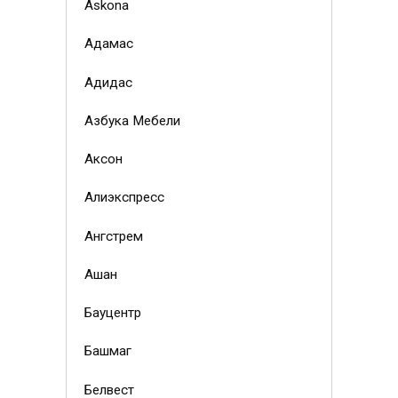
Askona
Адамас
Адидас
Азбука Мебели
Аксон
Алиэкспресс
Ангстрем
Ашан
Бауцентр
Башмаг
Белвест