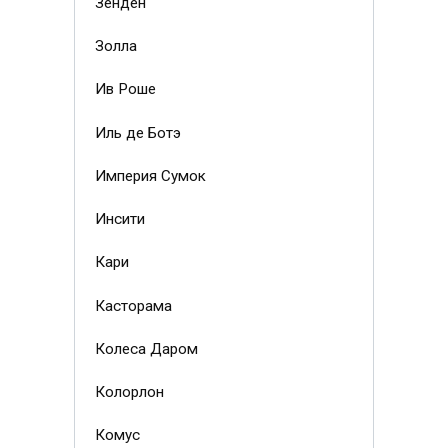
Зенден
Золла
Ив Роше
Иль де Ботэ
Империя Сумок
Инсити
Кари
Касторама
Колеса Даром
Колорлон
Комус