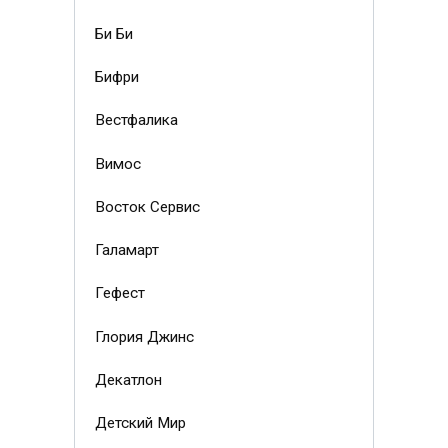
Би Би
Бифри
Вестфалика
Вимос
Восток Сервис
Галамарт
Гефест
Глория Джинс
Декатлон
Детский Мир