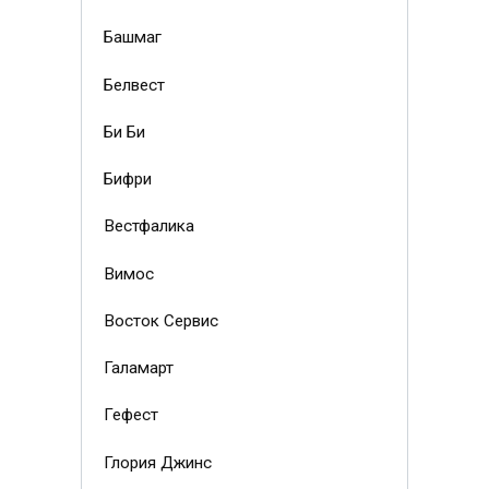
Башмаг
Белвест
Би Би
Бифри
Вестфалика
Вимос
Восток Сервис
Галамарт
Гефест
Глория Джинс