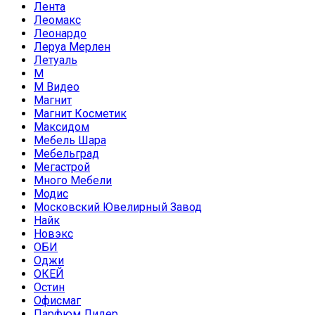
Лента
Леомакс
Леонардо
Леруа Мерлен
Летуаль
М
М Видео
Магнит
Магнит Косметик
Максидом
Мебель Шара
Мебельград
Мегастрой
Много Мебели
Модис
Московский Ювелирный Завод
Найк
Новэкс
ОБИ
Оджи
ОКЕЙ
Остин
Офисмаг
Парфюм Лидер