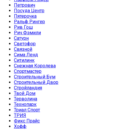
Петрович
Посуда Центр
Пятерочка
Ральф Рингер
Рив Гош
Рич Фэмили
Сатурн
Светофор
Связной
Сима Ленд
Ситилинк
Снежная Королева
Спортмастер
Строительный Бум
Строительный Двор
Стройландия
Твой Дом
Терволина
Технопарк
Триал Спорт
ТРИЯ
Фикс Прайс
Хофф