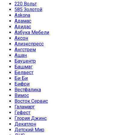
220 Вольт
585 Золотой
Askona
Адамас
Адидас
Азбука Мебели
Аксон
Алиэкспресс
Ангстрем
Ашан
Бауцентр
Башмаг
Белвест
Би Би
Бифри
Вестфалика
Вимос
Восток Сервис
Галамарт
Гефест
Глория Джинс
Декатлон
Детский Мир