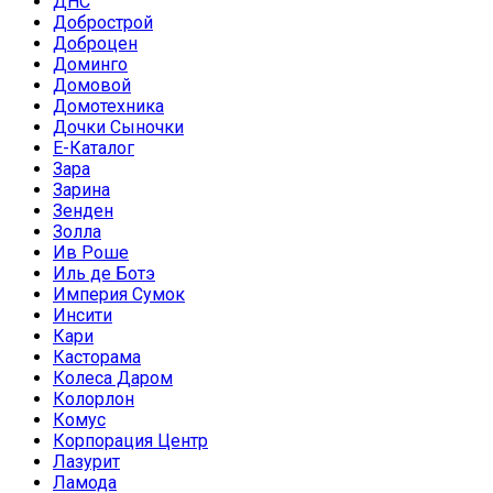
ДНС
Добрострой
Доброцен
Доминго
Домовой
Домотехника
Дочки Сыночки
Е-Каталог
Зара
Зарина
Зенден
Золла
Ив Роше
Иль де Ботэ
Империя Сумок
Инсити
Кари
Касторама
Колеса Даром
Колорлон
Комус
Корпорация Центр
Лазурит
Ламода