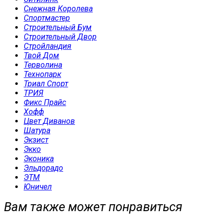
Снежная Королева
Спортмастер
Строительный Бум
Строительный Двор
Стройландия
Твой Дом
Терволина
Технопарк
Триал Спорт
ТРИЯ
Фикс Прайс
Хофф
Цвет Диванов
Шатура
Экзист
Экко
Эконика
Эльдорадо
ЭТМ
Юничел
Вам также может понравиться