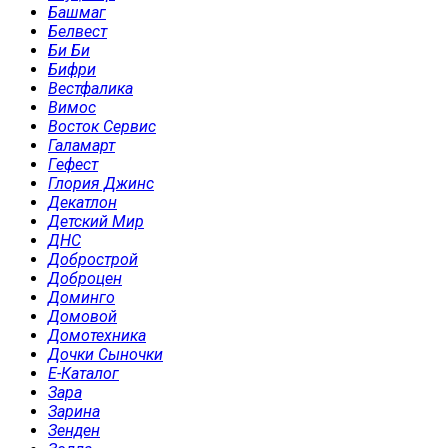
Башмаг
Белвест
Би Би
Бифри
Вестфалика
Вимос
Восток Сервис
Галамарт
Гефест
Глория Джинс
Декатлон
Детский Мир
ДНС
Добрострой
Доброцен
Доминго
Домовой
Домотехника
Дочки Сыночки
Е-Каталог
Зара
Зарина
Зенден