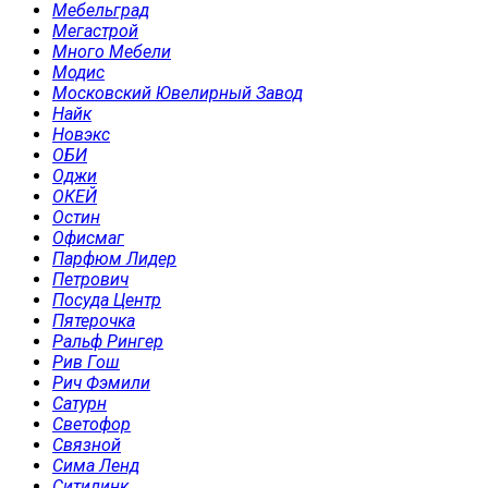
Мебельград
Мегастрой
Много Мебели
Модис
Московский Ювелирный Завод
Найк
Новэкс
ОБИ
Оджи
ОКЕЙ
Остин
Офисмаг
Парфюм Лидер
Петрович
Посуда Центр
Пятерочка
Ральф Рингер
Рив Гош
Рич Фэмили
Сатурн
Светофор
Связной
Сима Ленд
Ситилинк