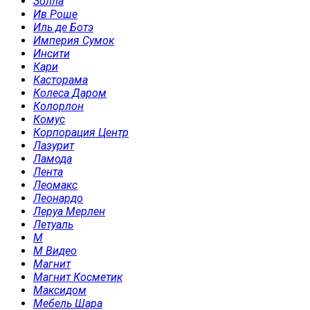
Золла
Ив Роше
Иль де Ботэ
Империя Сумок
Инсити
Кари
Касторама
Колеса Даром
Колорлон
Комус
Корпорация Центр
Лазурит
Ламода
Лента
Леомакс
Леонардо
Леруа Мерлен
Летуаль
М
М Видео
Магнит
Магнит Косметик
Максидом
Мебель Шара