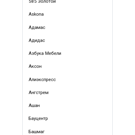
585 Золотой
Askona
Адамас
Адидас
Азбука Мебели
Аксон
Алиэкспресс
Ангстрем
Ашан
Бауцентр
Башмаг