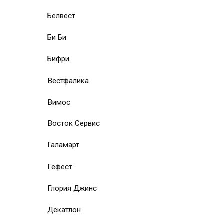
Белвест
Би Би
Бифри
Вестфалика
Вимос
Восток Сервис
Галамарт
Гефест
Глория Джинс
Декатлон