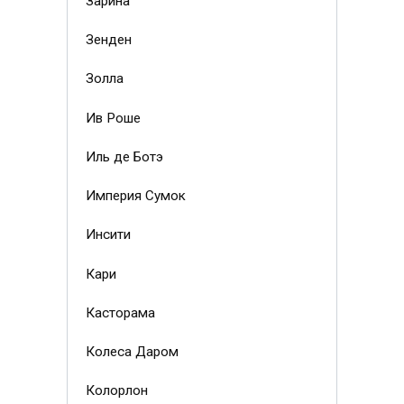
Зарина
Зенден
Золла
Ив Роше
Иль де Ботэ
Империя Сумок
Инсити
Кари
Касторама
Колеса Даром
Колорлон