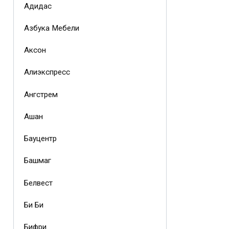
Адидас
Азбука Мебели
Аксон
Алиэкспресс
Ангстрем
Ашан
Бауцентр
Башмаг
Белвест
Би Би
Бифри