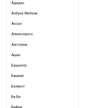
Адидас
Азбука Мебели
Аксон
Алиэкспресс
Ангстрем
Ашан
Бауцентр
Башмаг
Белвест
Би Би
Бифри