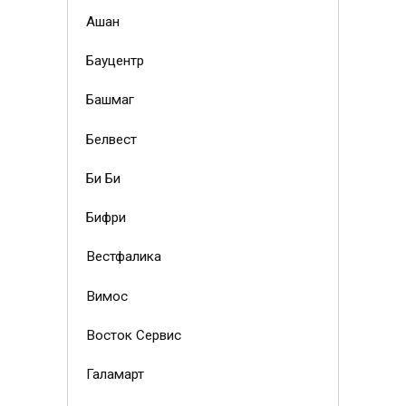
Ашан
Бауцентр
Башмаг
Белвест
Би Би
Бифри
Вестфалика
Вимос
Восток Сервис
Галамарт