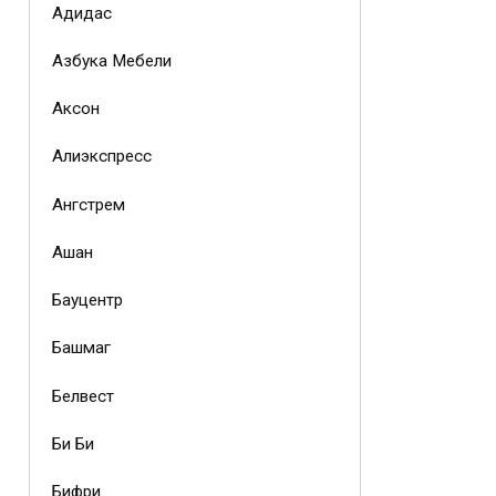
Адидас
Азбука Мебели
Аксон
Алиэкспресс
Ангстрем
Ашан
Бауцентр
Башмаг
Белвест
Би Би
Бифри