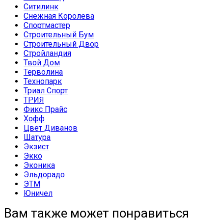
Ситилинк
Снежная Королева
Спортмастер
Строительный Бум
Строительный Двор
Стройландия
Твой Дом
Терволина
Технопарк
Триал Спорт
ТРИЯ
Фикс Прайс
Хофф
Цвет Диванов
Шатура
Экзист
Экко
Эконика
Эльдорадо
ЭТМ
Юничел
Вам также может понравиться