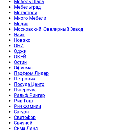
Мебель Шара
Мебельград
Мегастрой
Много Мебели
Модис
Московский Ювелирный Завод
Найк
Новэкс
ОБИ
Оджи
ОКЕЙ
Остин
Офисмаг
Парфюм Лидер
Петрович
Посуда Центр
Пятерочка
Ральф Рингер
Рив Гош
Рич Фэмили
Сатурн
Светофор
Связной
Сима Ленд