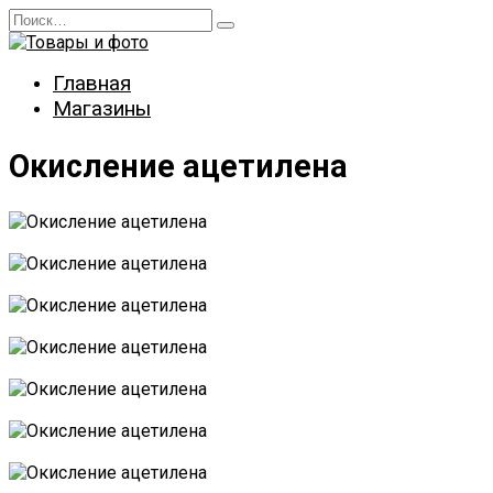
Перейти
Search
к
for:
содержанию
Главная
Магазины
Окисление ацетилена