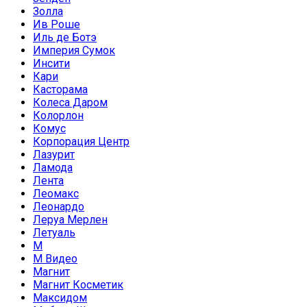
Золла
Ив Роше
Иль де Ботэ
Империя Сумок
Инсити
Кари
Касторама
Колеса Даром
Колорлон
Комус
Корпорация Центр
Лазурит
Ламода
Лента
Леомакс
Леонардо
Леруа Мерлен
Летуаль
М
М Видео
Магнит
Магнит Косметик
Максидом