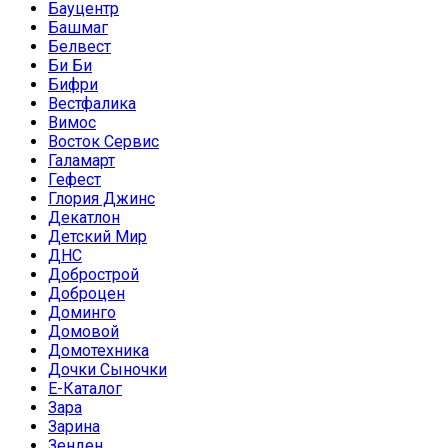
Бауцентр
Башмаг
Белвест
Би Би
Бифри
Вестфалика
Вимос
Восток Сервис
Галамарт
Гефест
Глория Джинс
Декатлон
Детский Мир
ДНС
Добрострой
Доброцен
Доминго
Домовой
Домотехника
Дочки Сыночки
Е-Каталог
Зара
Зарина
Зенден