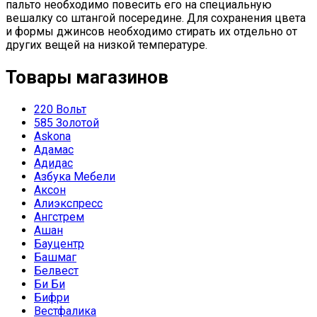
пальто необходимо повесить его на специальную
вешалку со штангой посередине. Для сохранения цвета
и формы джинсов необходимо стирать их отдельно от
других вещей на низкой температуре.
Товары магазинов
220 Вольт
585 Золотой
Askona
Адамас
Адидас
Азбука Мебели
Аксон
Алиэкспресс
Ангстрем
Ашан
Бауцентр
Башмаг
Белвест
Би Би
Бифри
Вестфалика