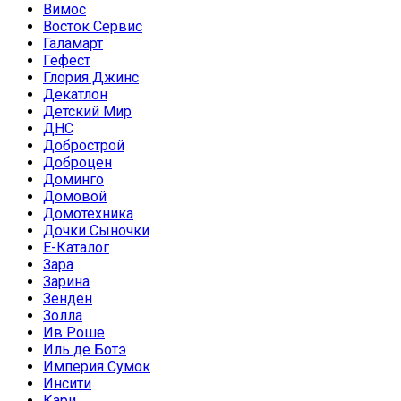
Вимос
Восток Сервис
Галамарт
Гефест
Глория Джинс
Декатлон
Детский Мир
ДНС
Добрострой
Доброцен
Доминго
Домовой
Домотехника
Дочки Сыночки
Е-Каталог
Зара
Зарина
Зенден
Золла
Ив Роше
Иль де Ботэ
Империя Сумок
Инсити
Кари