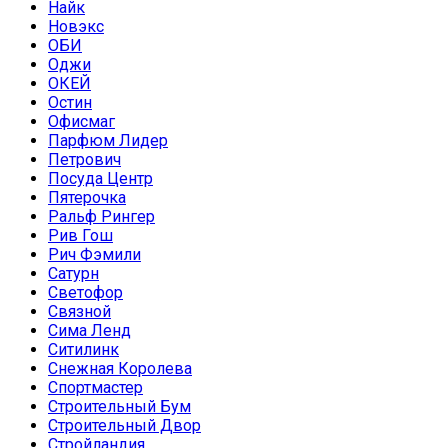
Найк
Новэкс
ОБИ
Оджи
ОКЕЙ
Остин
Офисмаг
Парфюм Лидер
Петрович
Посуда Центр
Пятерочка
Ральф Рингер
Рив Гош
Рич Фэмили
Сатурн
Светофор
Связной
Сима Ленд
Ситилинк
Снежная Королева
Спортмастер
Строительный Бум
Строительный Двор
Стройландия