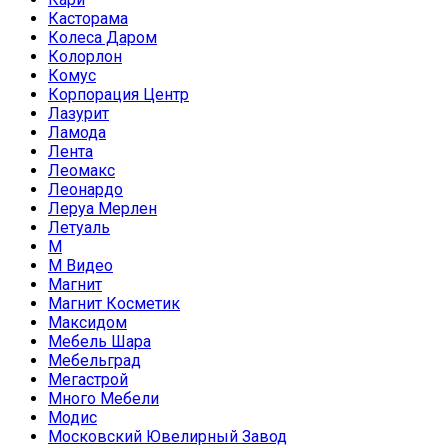
Касторама
Колеса Даром
Колорлон
Комус
Корпорация Центр
Лазурит
Ламода
Лента
Леомакс
Леонардо
Леруа Мерлен
Летуаль
М
М Видео
Магнит
Магнит Косметик
Максидом
Мебель Шара
Мебельград
Мегастрой
Много Мебели
Модис
Московский Ювелирный Завод