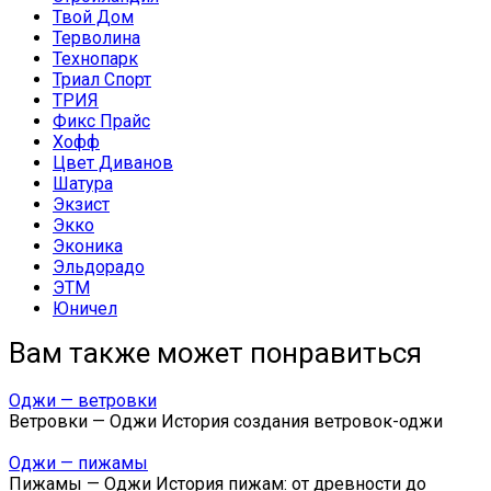
Твой Дом
Терволина
Технопарк
Триал Спорт
ТРИЯ
Фикс Прайс
Хофф
Цвет Диванов
Шатура
Экзист
Экко
Эконика
Эльдорадо
ЭТМ
Юничел
Вам также может понравиться
Оджи — ветровки
Ветровки — Оджи История создания ветровок-оджи
Оджи — пижамы
Пижамы — Оджи История пижам: от древности до