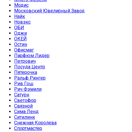
Модис
Московский Ювелирный Завод
Найк
Новэкс
ОБИ
Оджи
ОКЕЙ
Остин
Офисмаг
Парфюм Лидер
Петрович
Посуда Центр
Пятерочка
Ральф Рингер
Рив Гош
Рич Фэмили
Сатурн
Светофор
Связной
Сима Ленд
Ситилинк
Снежная Королева
Спортмастер