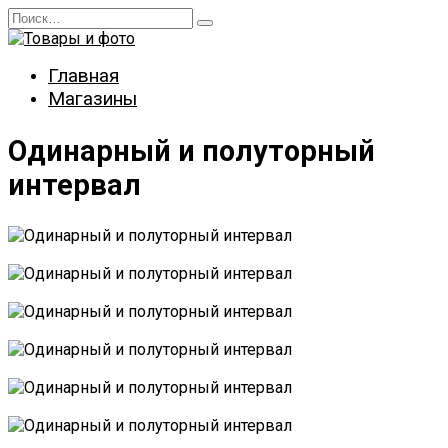
Перейти
Search
к
for:
содержанию
Главная
Магазины
Одинарный и полуторный
интервал