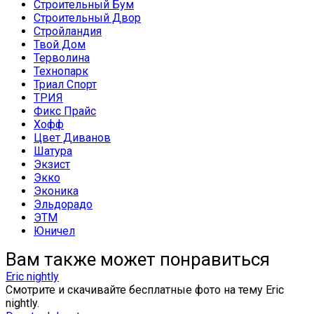
Строительный Бум
Строительный Двор
Стройландия
Твой Дом
Терволина
Технопарк
Триал Спорт
ТРИЯ
Фикс Прайс
Хофф
Цвет Диванов
Шатура
Экзист
Экко
Эконика
Эльдорадо
ЭТМ
Юничел
Вам также может понравиться
Eric nightly
Смотрите и скачивайте бесплатные фото на тему Eric
nightly.