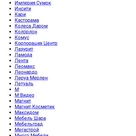
Империя Сумок
Инсити
Кари
Касторама
Колеса Даром
Колорлон
Комус
Корпорация Центр
Лазурит
Ламода
Лента
Леомакс
Леонардо
Леруа Мерлен
Летуаль
М
М Видео
Магнит
Магнит Косметик
Максидом
Мебель Шара
Мебельград
Мегастрой
Много Мебели