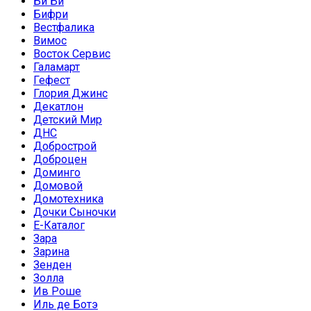
Би Би
Бифри
Вестфалика
Вимос
Восток Сервис
Галамарт
Гефест
Глория Джинс
Декатлон
Детский Мир
ДНС
Добрострой
Доброцен
Доминго
Домовой
Домотехника
Дочки Сыночки
Е-Каталог
Зара
Зарина
Зенден
Золла
Ив Роше
Иль де Ботэ