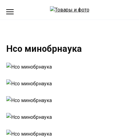
Перейти
к
содержанию
Нсо минобрнаука