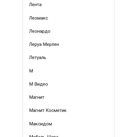
Лента
Леомакс
Леонардо
Леруа Мерлен
Летуаль
М
М Видео
Магнит
Магнит Косметик
Максидом
Мебель Шара