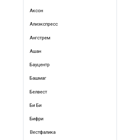
Аксон
Алиэкспресс
Ангстрем
Ашан
Бауцентр
Башмаг
Белвест
Би Би
Бифри
Вестфалика