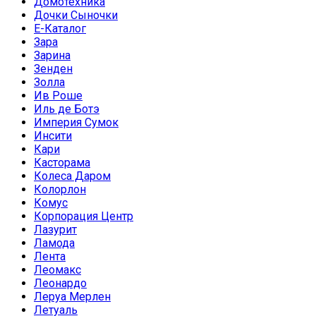
Домотехника
Дочки Сыночки
Е-Каталог
Зара
Зарина
Зенден
Золла
Ив Роше
Иль де Ботэ
Империя Сумок
Инсити
Кари
Касторама
Колеса Даром
Колорлон
Комус
Корпорация Центр
Лазурит
Ламода
Лента
Леомакс
Леонардо
Леруа Мерлен
Летуаль