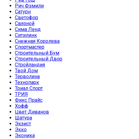
Рич Фэмили
Сатурн
Светофор
Связной
Сима Ленд
Ситилинк
Снежная Королева
Спортмастер
Строительный Бум
Строительный Двор
Стройландия
Твой Дом
Терволина
Технопарк
Триал Спорт
ТРИЯ
Фикс Прайс
Хофф
Цвет Диванов
Шатура
Экзист
Экко
Эконика