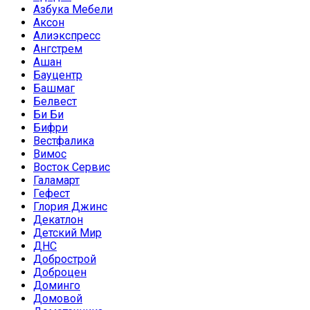
Азбука Мебели
Аксон
Алиэкспресс
Ангстрем
Ашан
Бауцентр
Башмаг
Белвест
Би Би
Бифри
Вестфалика
Вимос
Восток Сервис
Галамарт
Гефест
Глория Джинс
Декатлон
Детский Мир
ДНС
Добрострой
Доброцен
Доминго
Домовой