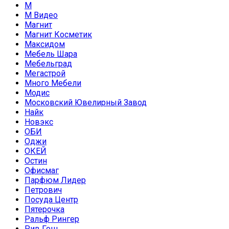
М
М Видео
Магнит
Магнит Косметик
Максидом
Мебель Шара
Мебельград
Мегастрой
Много Мебели
Модис
Московский Ювелирный Завод
Найк
Новэкс
ОБИ
Оджи
ОКЕЙ
Остин
Офисмаг
Парфюм Лидер
Петрович
Посуда Центр
Пятерочка
Ральф Рингер
Рив Гош