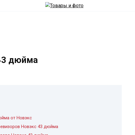
43 дюйма
юйма от Новэкс
левизоров Новэкс 43 дюйма