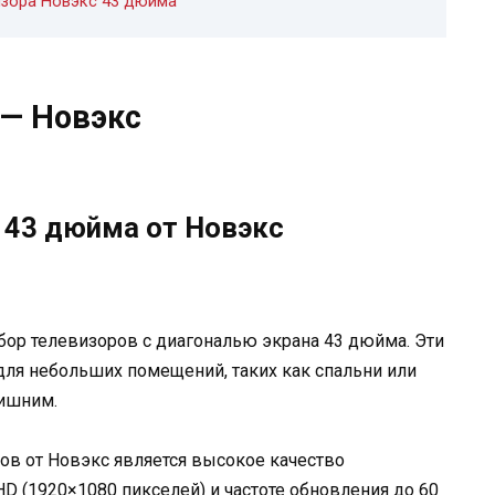
зора Новэкс 43 дюйма
— Новэкс
 43 дюйма от Новэкс
ор телевизоров с диагональю экрана 43 дюйма. Эти
я небольших помещений, таких как спальни или
лишним.
ов от Новэкс является высокое качество
D (1920×1080 пикселей) и частоте обновления до 60