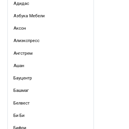
Адидас
Азбука Мебели
Аксон
Алиэкспресс
Ангстрем
Ашан
Бауцентр
Башмаг
Белвест
Би Би
Бифри