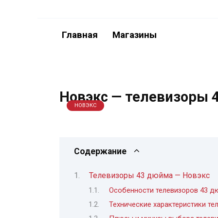
Перейти
к
содержанию
Главная
Магазины
Новэкс — телевизоры 
НОВЭКС
Содержание
Телевизоры 43 дюйма — Новэкс
Особенности телевизоров 43 д
Технические характеристики те