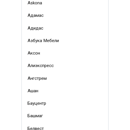
Askona
Адамас
Адидас
Азбука Мебели
Аксон
Алиэкспресс
Ангстрем
Ашан
Бауцентр
Башмаг
Белвест