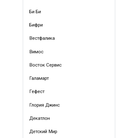
Би Би
Бифри
Вестфалика
Вимос
Восток Сервис
Галамарт
Гефест
Глория Джинс
Декатлон
Детский Мир