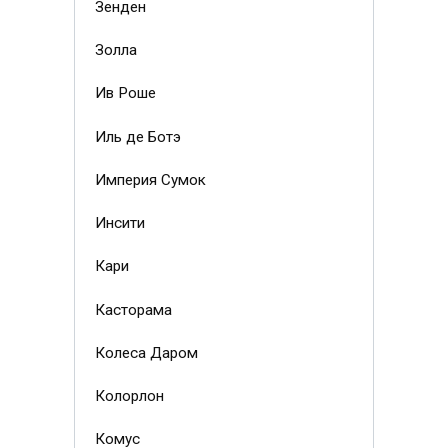
Зенден
Золла
Ив Роше
Иль де Ботэ
Империя Сумок
Инсити
Кари
Касторама
Колеса Даром
Колорлон
Комус