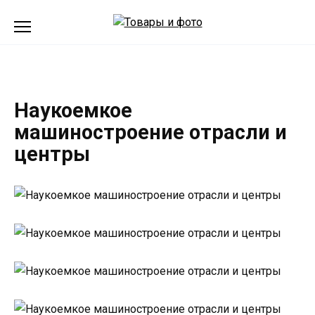
Перейти
к
содержанию
Наукоемкое
машиностроение отрасли и
центры