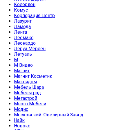
Колорлон
Комус
Корпорация Центр
Лазурит
Ламода
Лента
Леомакс
Леонардо
Леруа Мерлен
Летуаль
М
М Видео
Магнит
Магнит Косметик
Максидом
Мебель Шара
Мебельград
Мегастрой
Много Мебели
Модис
Московский Ювелирный Завод
Найк
Новэкс