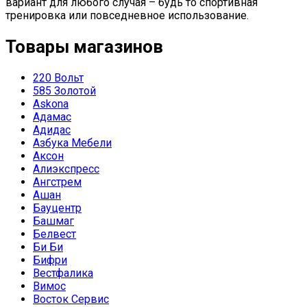
вариант для любого случая – будь то спортивная
тренировка или повседневное использование.
Товары магазинов
220 Вольт
585 Золотой
Askona
Адамас
Адидас
Азбука Мебели
Аксон
Алиэкспресс
Ангстрем
Ашан
Бауцентр
Башмаг
Белвест
Би Би
Бифри
Вестфалика
Вимос
Восток Сервис