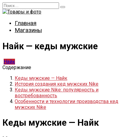
Перейти
Search
к
for:
содержанию
Главная
Магазины
Найк — кеды мужские
Найк
Содержание
Кеды мужские — Найк
История создания кед мужских Nike
Кеды мужские Nike: популярность и
востребованность
Особенности и технологии производства кед
мужских Nike
Кеды мужские — Найк