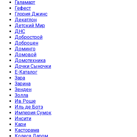
Галамарт
Гефест
Глория Джинс
Декатлон
Детский Мир
ДНС
Добрострой
Доброцен
Доминго
Домовой
Домотехника
Дочки Сыночки
Е-Каталог
Зара
Зарина
Зенден
Золла
Ив Роше
Иль де Ботэ
Империя Сумок
Инсити
Кари
Касторама
Колеса Даром