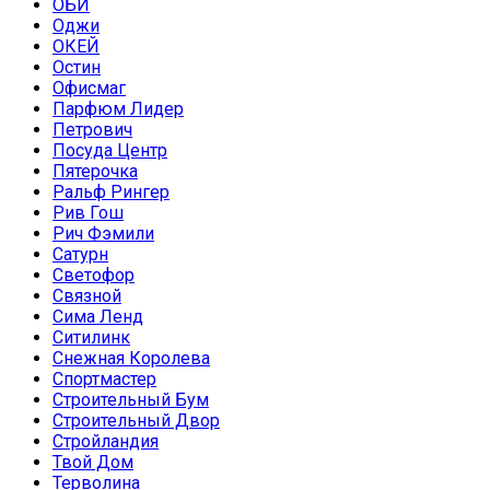
ОБИ
Оджи
ОКЕЙ
Остин
Офисмаг
Парфюм Лидер
Петрович
Посуда Центр
Пятерочка
Ральф Рингер
Рив Гош
Рич Фэмили
Сатурн
Светофор
Связной
Сима Ленд
Ситилинк
Снежная Королева
Спортмастер
Строительный Бум
Строительный Двор
Стройландия
Твой Дом
Терволина