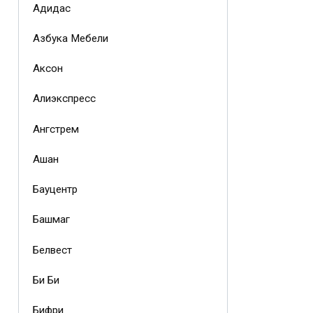
Адидас
Азбука Мебели
Аксон
Алиэкспресс
Ангстрем
Ашан
Бауцентр
Башмаг
Белвест
Би Би
Бифри