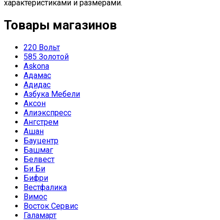
характеристиками и размерами.
Товары магазинов
220 Вольт
585 Золотой
Askona
Адамас
Адидас
Азбука Мебели
Аксон
Алиэкспресс
Ангстрем
Ашан
Бауцентр
Башмаг
Белвест
Би Би
Бифри
Вестфалика
Вимос
Восток Сервис
Галамарт