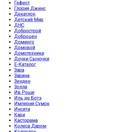
Гефест
Глория Джинс
Декатлон
Детский Мир
ДНС
Добрострой
Доброцен
Доминго
Домовой
Домотехника
Дочки Сыночки
Е-Каталог
Зара
Зарина
Зенден
Золла
Ив Роше
Иль де Ботэ
Империя Сумок
Инсити
Кари
Касторама
Колеса Даром
Колорлон