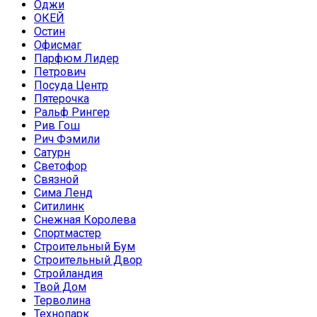
Оджи
ОКЕЙ
Остин
Офисмаг
Парфюм Лидер
Петрович
Посуда Центр
Пятерочка
Ральф Рингер
Рив Гош
Рич Фэмили
Сатурн
Светофор
Связной
Сима Ленд
Ситилинк
Снежная Королева
Спортмастер
Строительный Бум
Строительный Двор
Стройландия
Твой Дом
Терволина
Технопарк