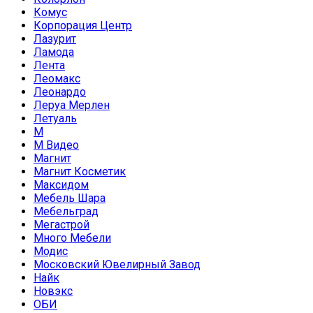
Комус
Корпорация Центр
Лазурит
Ламода
Лента
Леомакс
Леонардо
Леруа Мерлен
Летуаль
М
М Видео
Магнит
Магнит Косметик
Максидом
Мебель Шара
Мебельград
Мегастрой
Много Мебели
Модис
Московский Ювелирный Завод
Найк
Новэкс
ОБИ