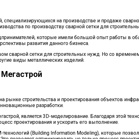
й, специализирующихся на производстве и продаже сварной
оизводства по производству сварной сетки для строительн
дпринимателей, которые имели большой опыт работы в обл
рспективы развития данного бизнеса.
ом сварной сетки для строительных нужд. Но со временем
 другие виды металлических изделий.
 Мегастрой
на рынке строительства и проектирования объектов инфра
инновационные разработки.
гастрой, является 3D-моделирование. Благодаря этой тех
роцесс проектирования и ускорить его выполнение.
технологий (Building Information Modeling), которые поз
. Это позволяет оптимизировать не только процесс проект