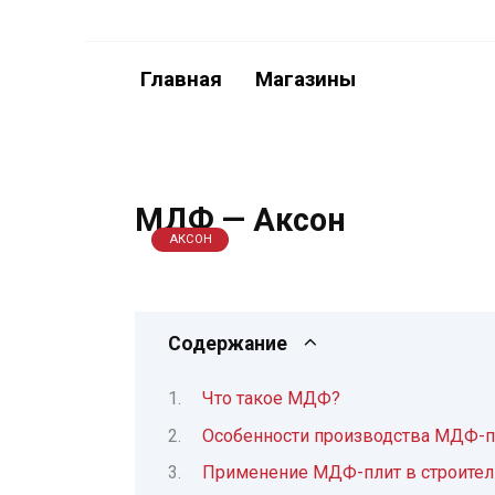
Перейти
к
содержанию
Главная
Магазины
МДФ — Аксон
АКСОН
Содержание
Что такое МДФ?
Особенности производства МДФ-пл
Применение МДФ-плит в строитель