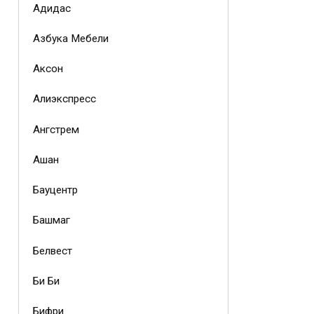
Адидас
Азбука Мебели
Аксон
Алиэкспресс
Ангстрем
Ашан
Бауцентр
Башмаг
Белвест
Би Би
Бифри