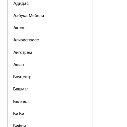
Адидас
Азбука Мебели
Аксон
Алиэкспресс
Ангстрем
Ашан
Бауцентр
Башмаг
Белвест
Би Би
Бифри