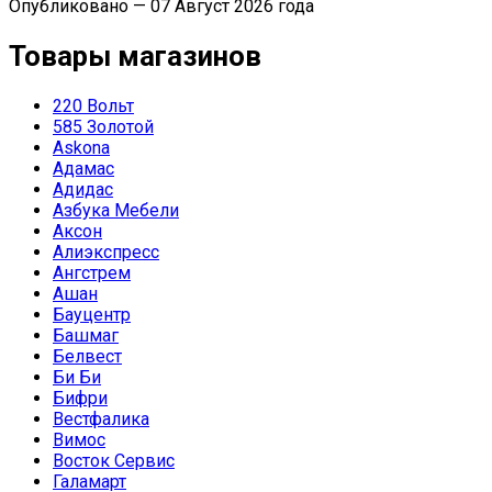
Опубликовано — 07 Август 2026 года
Товары магазинов
220 Вольт
585 Золотой
Askona
Адамас
Адидас
Азбука Мебели
Аксон
Алиэкспресс
Ангстрем
Ашан
Бауцентр
Башмаг
Белвест
Би Би
Бифри
Вестфалика
Вимос
Восток Сервис
Галамарт