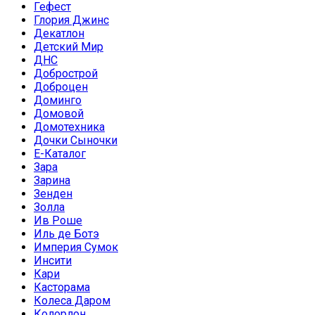
Гефест
Глория Джинс
Декатлон
Детский Мир
ДНС
Добрострой
Доброцен
Доминго
Домовой
Домотехника
Дочки Сыночки
Е-Каталог
Зара
Зарина
Зенден
Золла
Ив Роше
Иль де Ботэ
Империя Сумок
Инсити
Кари
Касторама
Колеса Даром
Колорлон