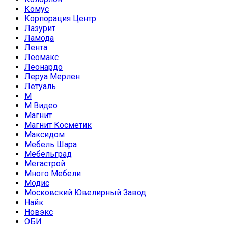
Комус
Корпорация Центр
Лазурит
Ламода
Лента
Леомакс
Леонардо
Леруа Мерлен
Летуаль
М
М Видео
Магнит
Магнит Косметик
Максидом
Мебель Шара
Мебельград
Мегастрой
Много Мебели
Модис
Московский Ювелирный Завод
Найк
Новэкс
ОБИ