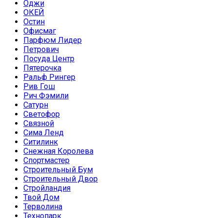
Оджи
ОКЕЙ
Остин
Офисмаг
Парфюм Лидер
Петрович
Посуда Центр
Пятерочка
Ральф Рингер
Рив Гош
Рич Фэмили
Сатурн
Светофор
Связной
Сима Ленд
Ситилинк
Снежная Королева
Спортмастер
Строительный Бум
Строительный Двор
Стройландия
Твой Дом
Терволина
Технопарк