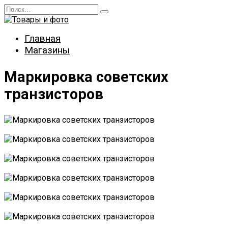
Перейти
Search
к
for:
содержанию
Главная
Магазины
Маркировка советских
транзисторов