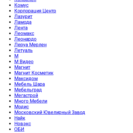
Комус
Корпорация Центр
Лазурит
Ламода
Лента
Леомакс
Леонардо
Леруа Мерлен
Летуаль
М
М Видео
Магнит
Магнит Косметик
Максидом
Мебель Шара
Мебельград
Мегастрой
Много Мебели
Модис
Московский Ювелирный Завод
Найк
Новэкс
ОБИ