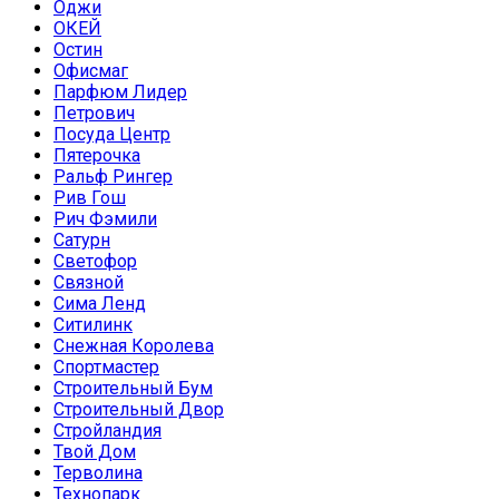
Оджи
ОКЕЙ
Остин
Офисмаг
Парфюм Лидер
Петрович
Посуда Центр
Пятерочка
Ральф Рингер
Рив Гош
Рич Фэмили
Сатурн
Светофор
Связной
Сима Ленд
Ситилинк
Снежная Королева
Спортмастер
Строительный Бум
Строительный Двор
Стройландия
Твой Дом
Терволина
Технопарк