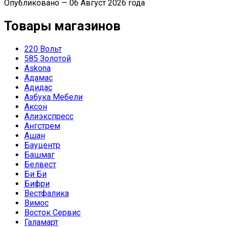
Опубликовано — 06 Август 2026 года
Товары магазинов
220 Вольт
585 Золотой
Askona
Адамас
Адидас
Азбука Мебели
Аксон
Алиэкспресс
Ангстрем
Ашан
Бауцентр
Башмаг
Белвест
Би Би
Бифри
Вестфалика
Вимос
Восток Сервис
Галамарт