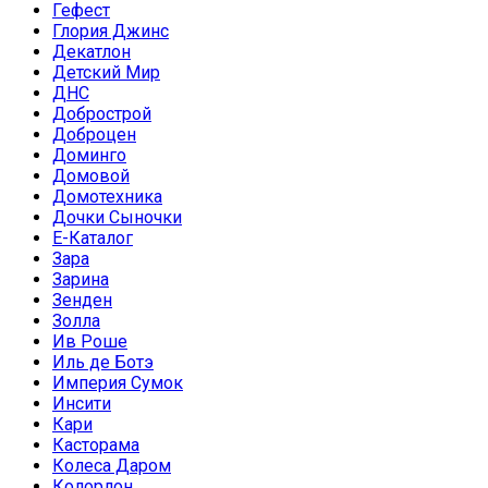
Гефест
Глория Джинс
Декатлон
Детский Мир
ДНС
Добрострой
Доброцен
Доминго
Домовой
Домотехника
Дочки Сыночки
Е-Каталог
Зара
Зарина
Зенден
Золла
Ив Роше
Иль де Ботэ
Империя Сумок
Инсити
Кари
Касторама
Колеса Даром
Колорлон