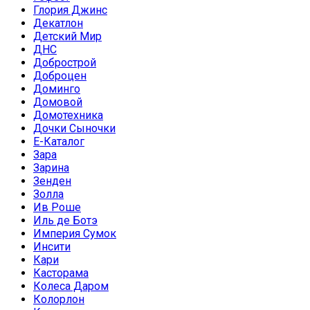
Глория Джинс
Декатлон
Детский Мир
ДНС
Добрострой
Доброцен
Доминго
Домовой
Домотехника
Дочки Сыночки
Е-Каталог
Зара
Зарина
Зенден
Золла
Ив Роше
Иль де Ботэ
Империя Сумок
Инсити
Кари
Касторама
Колеса Даром
Колорлон