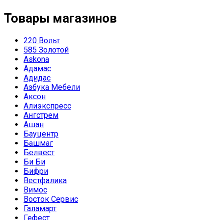
Товары магазинов
220 Вольт
585 Золотой
Askona
Адамас
Адидас
Азбука Мебели
Аксон
Алиэкспресс
Ангстрем
Ашан
Бауцентр
Башмаг
Белвест
Би Би
Бифри
Вестфалика
Вимос
Восток Сервис
Галамарт
Гефест