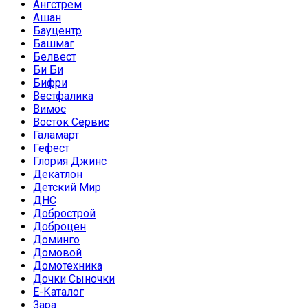
Ангстрем
Ашан
Бауцентр
Башмаг
Белвест
Би Би
Бифри
Вестфалика
Вимос
Восток Сервис
Галамарт
Гефест
Глория Джинс
Декатлон
Детский Мир
ДНС
Добрострой
Доброцен
Доминго
Домовой
Домотехника
Дочки Сыночки
Е-Каталог
Зара