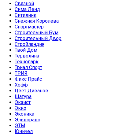
Связной
Сима Ленд
Ситилинк
Снежная Королева
Спортмастер
Строительный Бум
Строительный Двор
Стройландия
Твой Дом
Терволина
Технопарк
Триал Спорт
ТРИЯ
Фикс Прайс
Хофф
Цвет Диванов
Шатура
Экзист
Экко
Эконика
Эльдорадо
ЭТМ
Юничел