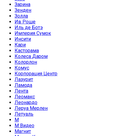
Зарина
Зенден
Золла
Ив Роше
Иль де Ботэ
Империя Сумок
Инсити
Кари
Касторама
Колеса Даром
Колорлон
Комус
Корпорация Центр
Лазурит
Ламода
Лента
Леомакс
Леонардо
Леруа Мерлен
Летуаль
М
М Видео
Магнит