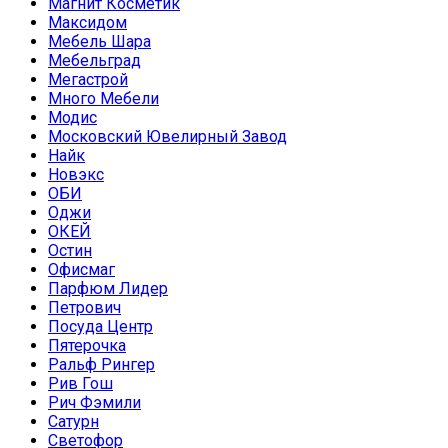
Магнит Косметик
Максидом
Мебель Шара
Мебельград
Мегастрой
Много Мебели
Модис
Московский Ювелирный Завод
Найк
Новэкс
ОБИ
Оджи
ОКЕЙ
Остин
Офисмаг
Парфюм Лидер
Петрович
Посуда Центр
Пятерочка
Ральф Рингер
Рив Гош
Рич Фэмили
Сатурн
Светофор