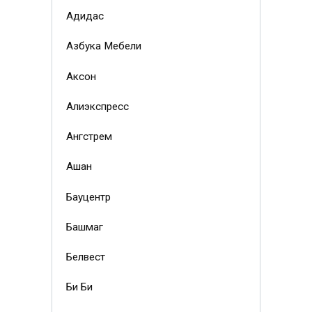
Адидас
Азбука Мебели
Аксон
Алиэкспресс
Ангстрем
Ашан
Бауцентр
Башмаг
Белвест
Би Би