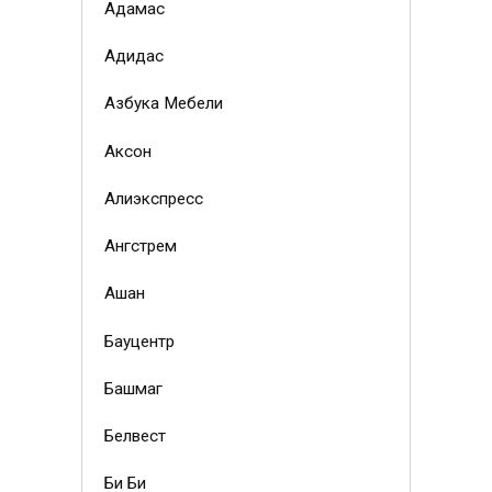
Адамас
Адидас
Азбука Мебели
Аксон
Алиэкспресс
Ангстрем
Ашан
Бауцентр
Башмаг
Белвест
Би Би