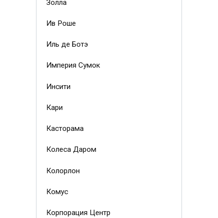
Золла
Ив Роше
Иль де Ботэ
Империя Сумок
Инсити
Кари
Касторама
Колеса Даром
Колорлон
Комус
Корпорация Центр